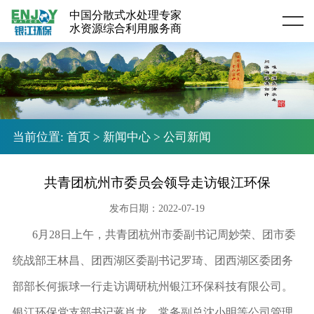
中国分散式水处理专家
Home
水资源综合利用服务商
当前位置:
首页
>
新闻中心
>
公司新闻
共青团杭州市委员会领导走访银江环保
发布日期：2022-07-19
6月28日上午，共青团杭州市委副书记周妙荣、团市委
统战部王林昌、团西湖区委副书记罗琦、团西湖区委团务
部部长何振球一行走访调研杭州银江环保科技有限公司。
银江环保党支部书记蒋肖龙、常务副总沈小明等公司管理